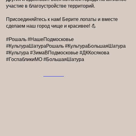
участие в благоустройстве территорий.
Присоединяйтесь к нам! Берите лопаты и вместе
сделаем наш город чище и красивее! 💪
#Рошаль #НашеПодмосковье
#КультураШатураРошаль #КультураБольшаяШатура
#Культура #ЗимаВПодмосковье #ДККосякова
#ГоспабликиМО #БольшаяШатура
2026-01-09 13:46
НОВОСТИ