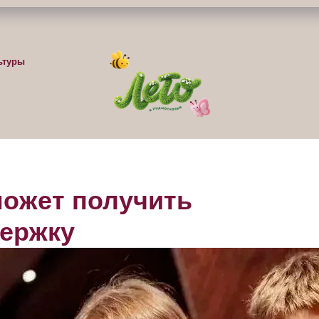
ьтуры
может получить
ержку