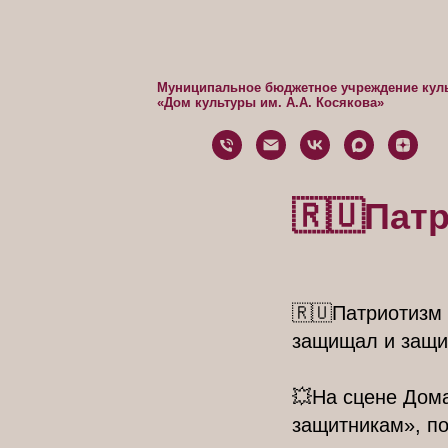
Муниципальное бюджетное учреждение кул
«Дом культуры им. А.А. Косякова»
🇷🇺Патр
🇷🇺Патриотизм 
защищал и защи
💥На сцене Дома
защитникам», п