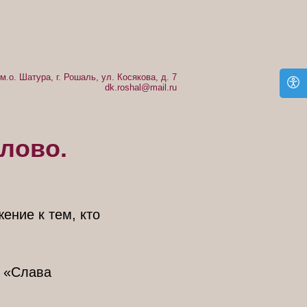
м.о. Шатура, г. Рошаль, ул. Косякова, д. 7
dk.roshal@mail.ru
слово.
ение к тем, кто
т «Слава