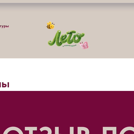
ьтуры
ны